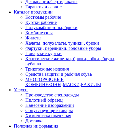
Декларации/Сертификаты
Гарантия и сервис
Каталог продукции
Костюмы рабочие
Куртки рабочие
Полукомбинезоны, брюки
Комбинезоны
Жилеты
Халаты, полухалаты, туники , брюки
Фартуки, передники, головные уборы
Поварские куртки
Классические жилетки, брюки, юбки , блузы,
рубашки.
Трикотажные изделия
Средства защиты и рабочая обувь
МНОГОРАЗОВЫЕ
КОМБИНЕЗОНЫ,МАСКИ,БАХИЛЫ
Услуги
Производство спецодежды
Пилотный образец
Нанесение изображений
Сопутствующие товары
Химичистка прачечная
Доставка
Полезная информация